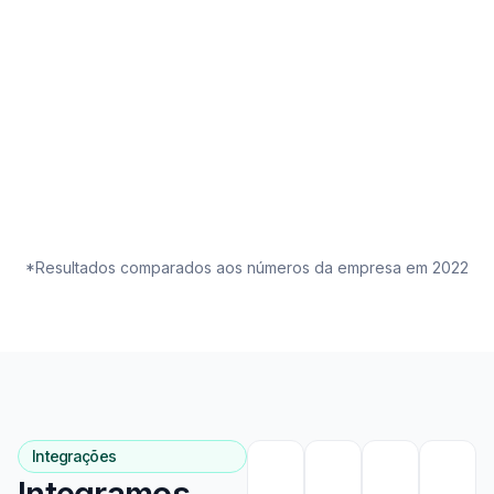
+ 370k
de Faturamento Incentivado
Total que a Kevi ajudou a gerar em
receita em todas ações.
*Resultados comparados aos números da empresa em 2022
Integrações
Integramos