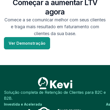
Começar a aumentar LTV
agora
Comece a se comunicar melhor com seus clientes
e traga mais resultado em faturamento com
clientes da sua base.
Ver Demonstração
Solução completa de Retenção de Clientes para B2C e
B2B.
Investida e Acelerada
A